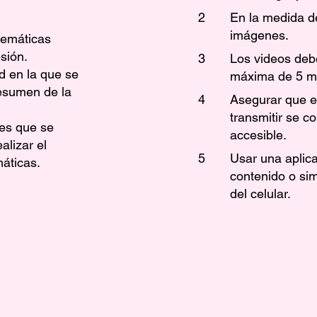
2
En la medida de
imágenes.
 temáticas
sión.
3
​Los videos de
d en la que se
máxima de 5 m
resumen de la
4
Asegurar que e
transmitir se 
les que se
accesible.
alizar el
5
Usar una aplica
áticas.
contenido o si
del celular.