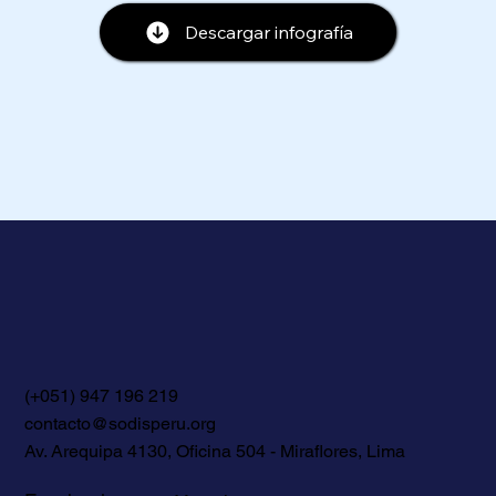
Descargar infografía
(+051) 947 196 219
contacto@sodisperu.org
Av. Arequipa 4130, Oficina 504 - Miraflores, Lima