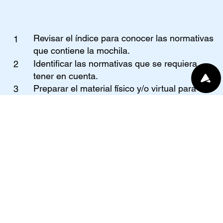
Revisar el índice para conocer las normativas
1
que contiene la mochila.
Identificar las normativas que se requiera
2
tener en cuenta.
Preparar el material físico y/o virtual para ser
3
compartido de forma dirigida.
Considerar mantener de forma visible la
4
información seleccionada para compartir con
quien lo requiera.
Brindar la información de la mochila como
5
material de apoyo a otras personas que
acompañen a personas con discapacidad, y a
quienes les podría ser de utilidad.