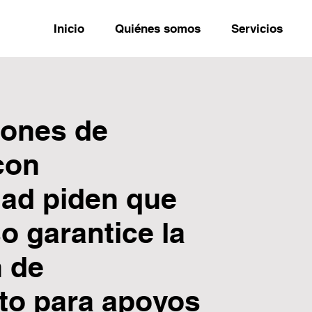
Inicio
Quiénes somos
Servicios
iones de
con
dad piden que
o garantice la
n de
to para apoyos