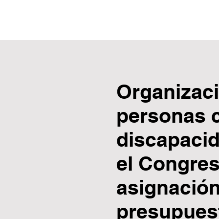
Organizac
personas 
discapaci
el Congres
asignació
presupues